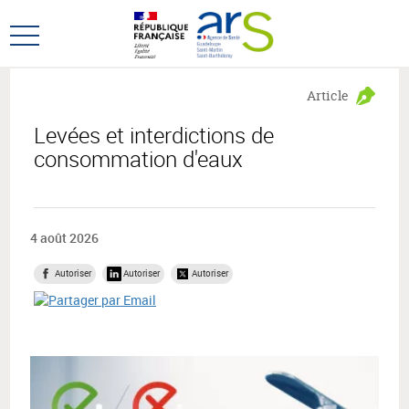
Aller
Aller
au
au
Ouvrir
menu
contenu
le
principal,
menu
Article
principal
Levées et interdictions de
consommation d'eaux
4 août 2026
Autoriser
Autoriser
Autoriser