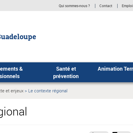
Qui sommes-nous ?
Contact
Emploi
Guadeloupe
sements &
Santé et
Animation Terr
sionnels
prévention
te et enjeux
Le contexte régional
Page
e:
actuelle:
gional