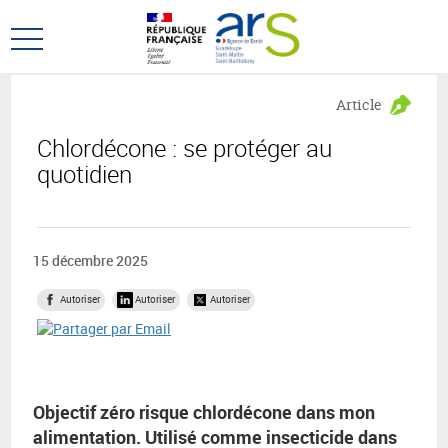
Aller
Aller
au
au
Ouvrir
menu
contenu
le
principal,
menu
Article
principal
Chlordécone : se protéger au
quotidien
15 décembre 2025
Autoriser
Autoriser
Autoriser
Objectif zéro risque chlordécone dans mon
alimentation. Utilisé comme insecticide dans