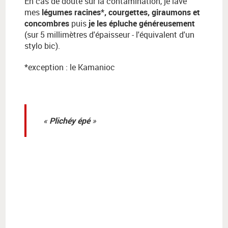
En cas de doute sur la contamination, je lave
mes
légumes racines*, courgettes, giraumons et
concombres
puis
je les épluche généreusement
(sur 5 millimètres d'épaisseur - l'équivalent d'un
stylo bic).
*exception : le Kamanioc
Plichéy épé