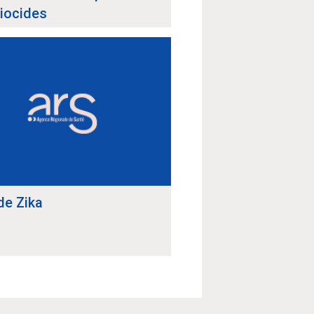
biocides
de Zika