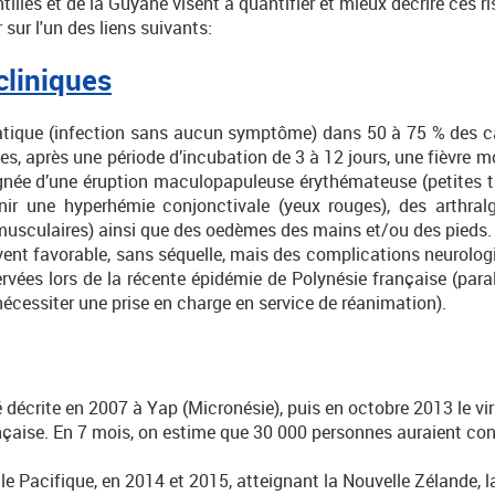
tilles et de la Guyane visent à quantifier et mieux décrire ces r
 sur l'un des liens suivants:
cliniques
atique (infection sans aucun symptôme) dans 50 à 75 % des ca
 après une période d’incubation de 3 à 12 jours, une fièvre mo
née d’une éruption maculopapuleuse érythémateuse (petites tâ
r une hyperhémie conjonctivale (yeux rouges), des arthralgi
musculaires) ainsi que des oedèmes des mains et/ou des pieds.
uvent favorable, sans séquelle, mais des complications neurol
ervées lors de la récente épidémie de Polynésie française (paral
nécessiter une prise en charge en service de réanimation).
 décrite en 2007 à Yap (Micronésie), puis en octobre 2013 le vi
çaise. En 7 mois, on estime que 30 000 personnes auraient cons
 le Pacifique, en 2014 et 2015, atteignant la Nouvelle Zélande, l