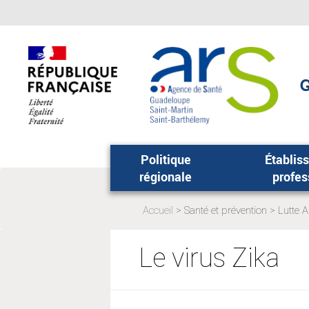
Aller
Aller
au
au
menu
contenu
principal,
Politique
Établis
régionale
profes
Accueil
Santé et prévention
Lutte A
Page
Page
actuelle:
actuelle
Le virus Zika