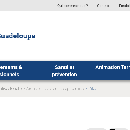
Qui sommes-nous ?
Contact
Emploi
Guadeloupe
sements &
Santé et
Animation Terr
sionnels
prévention
ntivectorielle
Archives - Anciennes épidémies
Zika
Page
:
actuelle: