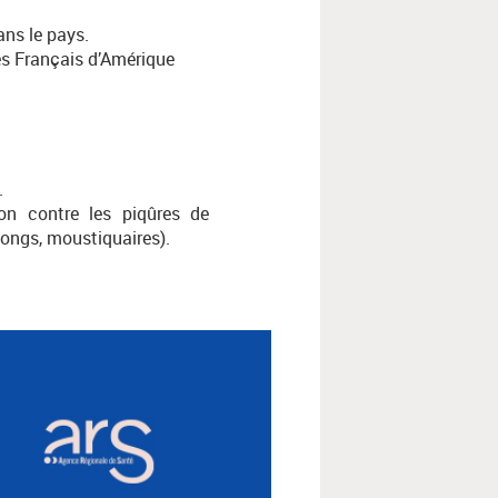
ans le pays.
res Français d’Amérique
.
on contre les piqûres de
longs, moustiquaires).