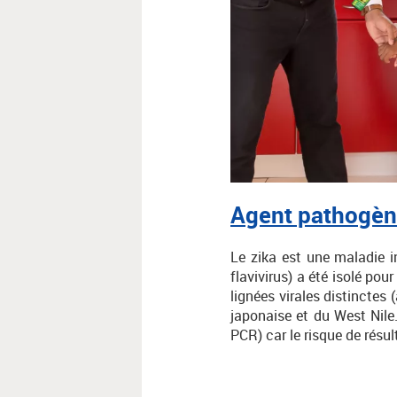
Agent pathogè
Le zika est une maladie in
flavivirus) a été isolé po
lignées virales distinctes 
japonaise et du West Nile.
PCR) car le risque de résul