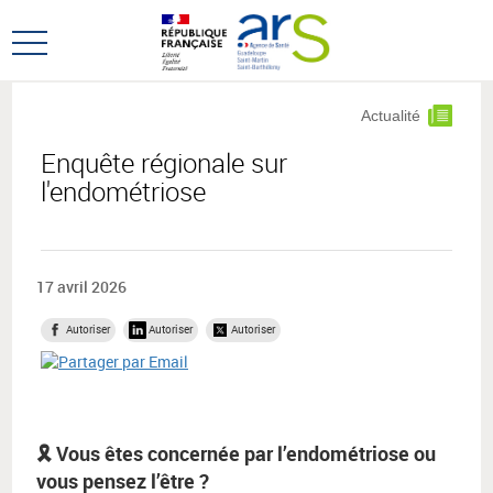
Aller
Aller
au
au
Ouvrir
menu
contenu
le
principal,
menu
Actualité
principal
Enquête régionale sur
l'endométriose
17 avril 2026
Autoriser
Autoriser
Autoriser
🎗️ Vous êtes concernée par l’endométriose ou
vous pensez l’être ?