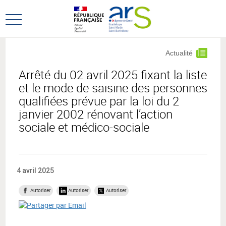
Aller
Aller
au
au
Ouvrir
menu
contenu
le
principal,
menu
Actualité
principal
Arrêté du 02 avril 2025 fixant la liste
et le mode de saisine des personnes
qualifiées prévue par la loi du 2
janvier 2002 rénovant l’action
sociale et médico-sociale
4 avril 2025
Autoriser
Autoriser
Autoriser