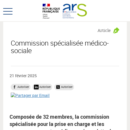
Aller
Aller
au
au
Ouvrir
menu
contenu
le
principal,
menu
Article
principal
Commission spécialisée médico-
sociale
21 février 2025
Autoriser
Autoriser
Autoriser
Composée de 32 membres, la commission
spécialisée pour la prise en charge et les